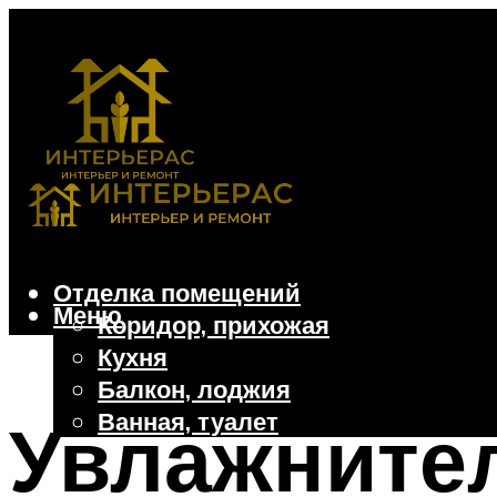
Отделка помещений
Меню
Коридор, прихожая
Кухня
Балкон, лоджия
Ванная, туалет
Увлажнител
Дачные и частные дома
Отделочные материалы