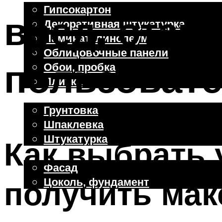
Гипсокартон
вред, отзы
Декоративная штукатурка
Ламинат, линолеум
Облицовочные панели
пользоват
Обои, пробка
Плитка
Отделочные работы
Грунтовка
Шпаклевка
Штукатурка
Как выбрать 
Внешняя отделка
Фасад
получить ма
Цоколь, фундамент
Меню