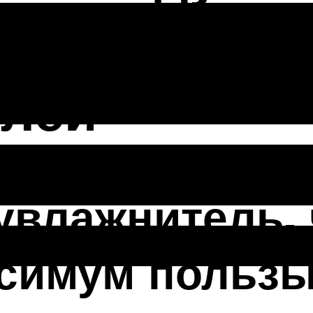
вы и мнение
елей
увлажнитель,
ксимум польз