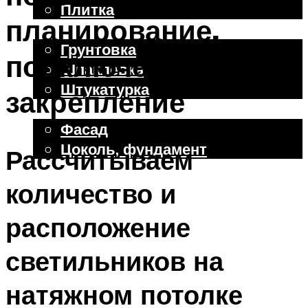
Плитка
планирование,
Отделочные работы
Грунтовка
подключение,
Шпаклевка
Штукатурка
закрепление
Внешняя отделка
Фасад
Цоколь, фундамент
Рассчитываем
количество и
Меню
расположение
светильников на
натяжном потолке