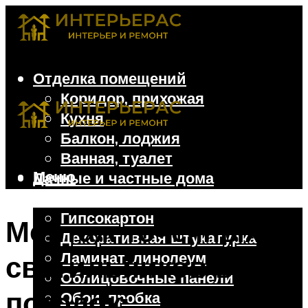
Отделка помещений
Коридор, прихожая
Кухня
Балкон, лоджия
Ванная, туалет
Меню
Дачные и частные дома
Отделочные материалы
Гипсокартон
Монтаж точечных
Декоративная штукатурка
Ламинат, линолеум
светильников в
Облицовочные панели
потолок:
Обои, пробка