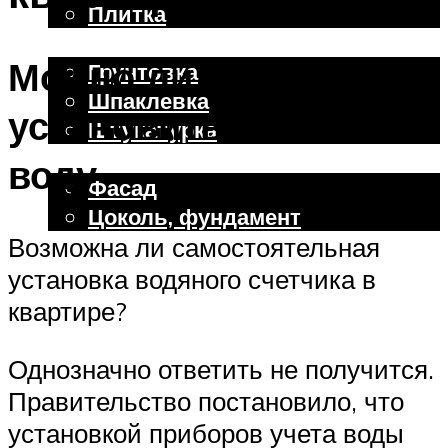
Плитка
Отделочные работы
Можно ли самому
Грунтовка
Шпаклевка
установить счетчик на
Штукатурка
Внешняя отделка
воду
Фасад
Цоколь, фундамент
Возможна ли самостоятельная
установка водяного счетчика в
Меню
квартире?
Однозначно ответить не получится.
Правительство постановило, что
установкой приборов учета воды