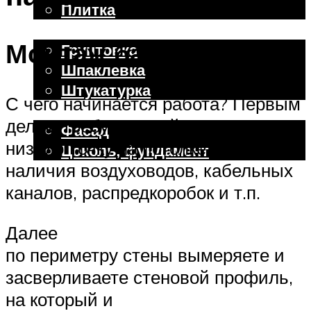
Плитка
Отделочные работы
Монтаж багета
Грунтовка
Шпаклевка
Штукатурка
С чего начинается работа? Первым
Внешняя отделка
делом требуется найти самую
Фасад
низкую точку на потолке с учетом
Цоколь, фундамент
наличия воздуховодов, кабельных
каналов, распредкоробок и т.п.
Меню
Далее
по периметру стены вымеряете и
засверливаете стеновой профиль,
на который и