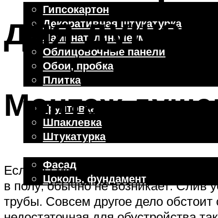
Гипсокартон
для душа в
Декоративная штукатурка
Ламинат, линолеум
Облицовочные панели
Обои, пробка
Плитка
Монтаж душе
Отделочные работы
Грунтовка
Шпаклевка
Штукатурка
Внешняя отделка
Фасад
Если вы монтируете трап на этапе с
Цоколь, фундамент
в полу, обычно не возникает. Слив
трубы. Совсем другое дело обстоит
Меню
недостаточная для обустройства та