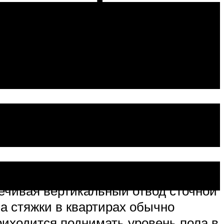
литку
сов о том, как сделать слив в душе
печивая вертикальный отвод сточной
а стяжки в квартирах обычно
риходится поднимать уровень пола в