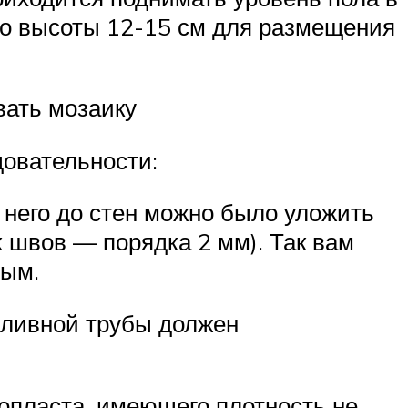
но высоты 12-15 см для размещения
вать мозаику
довательности:
 него до стен можно было уложить
 швов — порядка 2 мм). Так вам
ным.
сливной трубы должен
нопласта, имеющего плотность не