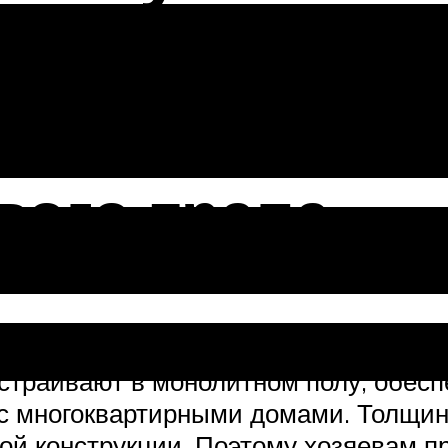
 полу под п
вого трапа
троительства частного дома, то вопро
 устраивают в монолитном полу, обес
 с многоквартирными домами. Толщин
кой конструкции. Поэтому хозяевам п