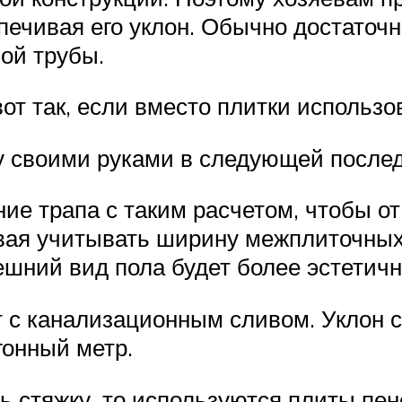
печивая его уклон. Обычно достаточ
ой трубы.
от так, если вместо плитки использо
у своими руками в следующей после
ие трапа с таким расчетом, чтобы от
ывая учитывать ширину межплиточных
ешний вид пола будет более эстетич
т с канализационным сливом. Уклон 
гонный метр.
ь стяжку, то используются плиты пе