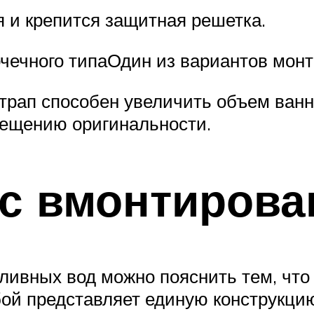
я и крепится защитная решетка.
очечного типаОдин из вариантов мон
трап способен увеличить объем ванн
ещению оригинальности.
с вмонтиров
сливных вод можно пояснить тем, что
бой представляет единую конструкцию