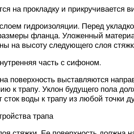
ся на прокладку и прикручивается в
 слоем гидроизоляции. Перед укладк
 размеры фланца. Уложенный материа
ены на высоту следующего слоя стяжк
внутренняя часть с сифоном.
 на поверхность выставляются напр
ю к трапу. Уклон будущего пола дол
т сток воды к трапу из любой точки 
тройства трапа
слоя стяжки. Ее поверхность должна 