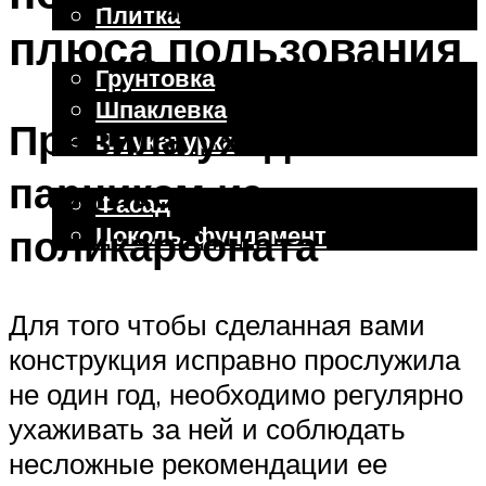
Плитка
плюса пользования
Отделочные работы
Грунтовка
Шпаклевка
Правила ухода за
Штукатурка
Внешняя отделка
парником из
Фасад
Цоколь, фундамент
поликарбоната
Меню
Для того чтобы сделанная вами
конструкция исправно прослужила
не один год, необходимо регулярно
ухаживать за ней и соблюдать
несложные рекомендации ее