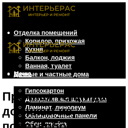
Отделка помещений
Коридор, прихожая
Кухня
Балкон, лоджия
Ванная, туалет
Меню
Дачные и частные дома
Отделочные материалы
Гипсокартон
Прочная теплица
Декоративная штукатурка
Ламинат, линолеум
домиком из
Облицовочные панели
поликарбоната: 4
Обои, пробка