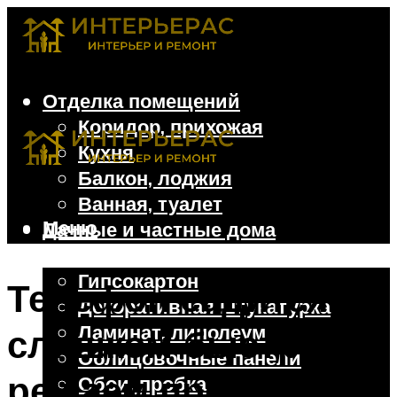
Отделка помещений
Коридор, прихожая
Кухня
Балкон, лоджия
Ванная, туалет
Меню
Дачные и частные дома
Отделочные материалы
Гипсокартон
Телефон садится
Декоративная штукатурка
Ламинат, линолеум
слишком быстро:
Облицовочные панели
решаем проблему с
Обои, пробка