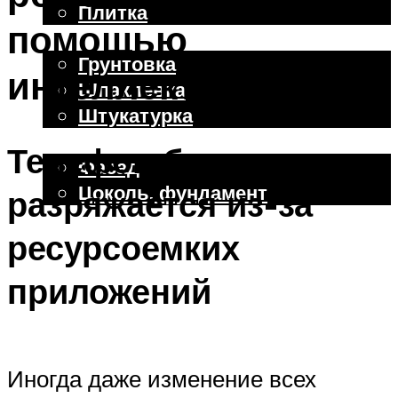
Плитка
помощью
Отделочные работы
Грунтовка
интеллекта
Шпаклевка
Штукатурка
Внешняя отделка
Телефон быстро
Фасад
Цоколь, фундамент
разряжается из-за
ресурсоемких
Меню
приложений
Иногда даже изменение всех