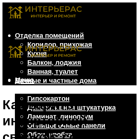
Отделка помещений
Коридор, прихожая
Кухня
Балкон, лоджия
Ванная, туалет
Меню
Дачные и частные дома
Отделочные материалы
Гипсокартон
Как варить
Декоративная штукатурка
Ламинат, линолеум
инверторной
Облицовочные панели
сваркой: советы
Обои, пробка