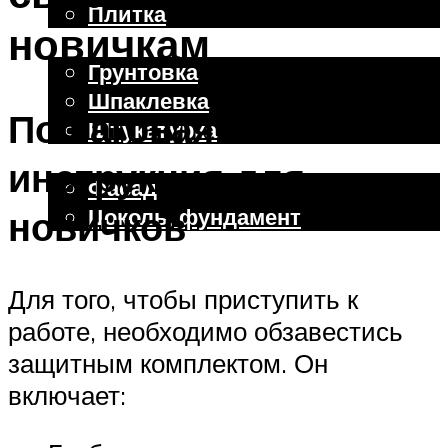
Плитка
новичкам
Отделочные работы
Грунтовка
Шпаклевка
Пошаговая
Штукатурка
Внешняя отделка
инструкция для
Фасад
Цоколь, фундамент
новичков
Меню
Для того, чтобы приступить к
работе, необходимо обзавестись
защитным комплектом. Он
включает: