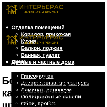
Отделка помещений
Коридор, прихожая
Кухня
Балкон, лоджия
Ванная, туалет
Меню
Дачные и частные дома
Отделочные материалы
Гипсокартон
Более 10 подсказок:
Декоративная штукатурка
Ламинат, линолеум
какие выбрать
Облицовочные панели
шторы в гостиную
Обои, пробка