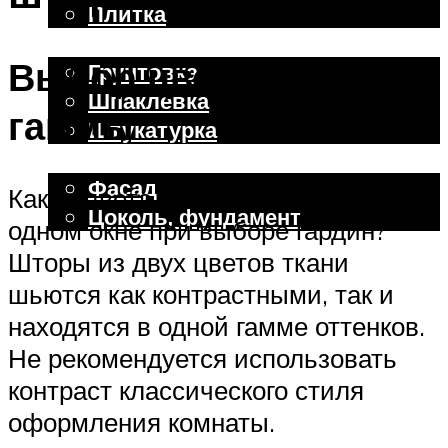
Плитка
Отделочные работы
Выбор цветовой
Грунтовка
Шпаклевка
гаммы
Штукатурка
Внешняя отделка
Фасад
Какие цвета можно сочетать на
Цоколь, фундамент
одном окне при выборе гардин?
Шторы из двух цветов ткани
Меню
шьются как контрастными, так и
находятся в одной гамме оттенков.
Не рекомендуется использовать
контраст классического стиля
оформления комнаты.