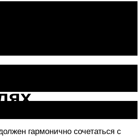
ой: 35
лях
должен гармонично сочетаться с