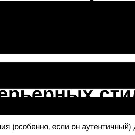
кно в гостин
ерьерных сти
 (особенно, если он аутентичный) 