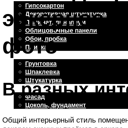
Гипсокартон
эркерное о
Декоративная штукатурка
Ламинат, линолеум
Облицовочные панели
фото
Обои, пробка
Плитка
Отделочные работы
Грунтовка
Шпаклевка
Штукатурка
В разных инт
Внешняя отделка
Фасад
Цоколь, фундамент
Общий интерьерный стиль помещения
Меню