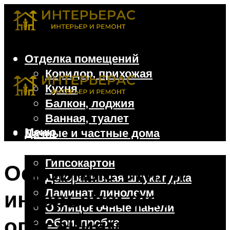
Отделка помещений
Коридор, прихожая
Кухня
Балкон, лоджия
Ванная, туалет
Меню
Дачные и частные дома
Отделочные материалы
Гипсокартон
Основные стили в
Декоративная штукатурка
Ламинат, линолеум
интерьере: фото с
Облицовочные панели
описаниями
Обои, пробка