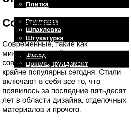
Плитка
Отделочные работы
Современные
Грунтовка
Шпаклевка
Штукатурка
Современные, такие как
Внешняя отделка
минимализм, хай-тек, гранж,
Фасад
современная классика и другие
Цоколь, фундамент
крайне популярны сегодня. Стили
включают в себя все то, что
Меню
появилось за последние пятьдесят
лет в области дизайна, отделочных
материалов и прочего.