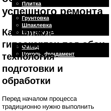
Плитка
успешного ремонта
Отделочные работы
Грунтовка
Шпаклевка
Как шпаклевать
Штукатурка
Внешняя отделка
гипсокартон под обои:
Фасад
Цоколь, фундамент
технология
подготовки и
Меню
обработки
Перед началом процесса
традиционно нужно выполнить