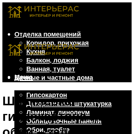
Отделка помещений
Коридор, прихожая
Кухня
Балкон, лоджия
Ванная, туалет
Меню
Дачные и частные дома
Отделочные материалы
Гипсокартон
Шпаклевка
Декоративная штукатурка
Ламинат, линолеум
гипсокартона под
Облицовочные панели
обои – залог
Обои, пробка