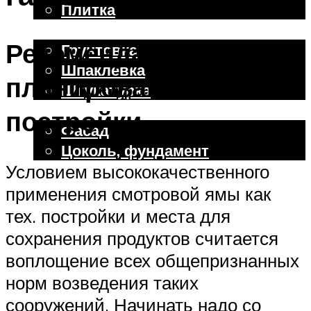
Плитка
Отделочные работы
Рекомендации по
Грунтовка
Шпаклевка
планированию
Штукатурка
Внешняя отделка
постройки
Фасад
Цоколь, фундамент
Условием высококачественного
применения смотровой ямы как
Меню
тех. постройки и места для
сохранения продуктов считается
воплощение всех общепризнанных
норм возведения таких
сооружений. Начинать надо со