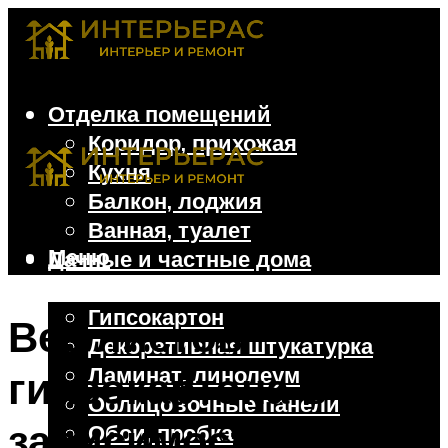
Отделка помещений
Коридор, прихожая
Кухня
Балкон, лоджия
Ванная, туалет
Меню
Дачные и частные дома
Отделочные материалы
Гипсокартон
Вес листов
Декоративная штукатурка
Ламинат, линолеум
гипсокартона в
Облицовочные панели
зависимости от
Обои, пробка