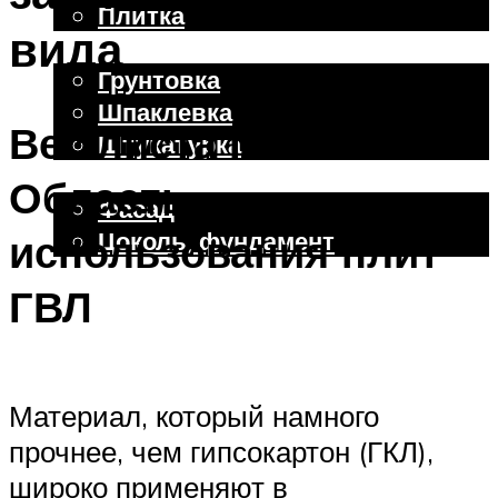
Плитка
вида
Отделочные работы
Грунтовка
Шпаклевка
Вес листа ГВЛ.
Штукатурка
Внешняя отделка
Область
Фасад
Цоколь, фундамент
использования плит
ГВЛ
Меню
Материал, который намного
прочнее, чем гипсокартон (ГКЛ),
широко применяют в