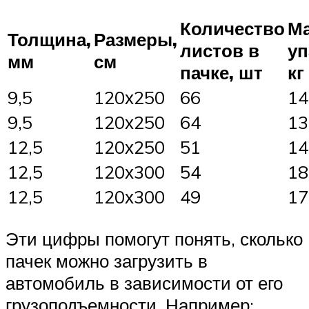
Количество
М
Толщина,
Размеры,
листов в
уп
мм
см
пачке, шт
кг
9,5
120х250
66
14
9,5
120х250
64
13
12,5
120х250
51
14
12,5
120х300
54
18
12,5
120х300
49
17
Эти цифры помогут понять, сколько
пачек можно загрузить в
автомобиль в зависимости от его
грузоподъемности. Например: