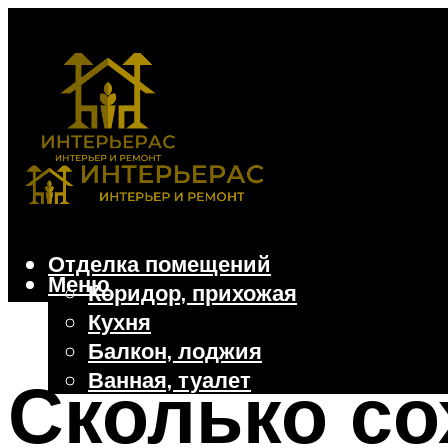
Отделка помещений
Меню
Коридор, прихожая
Кухня
Балкон, лоджия
Ванная, туалет
Сколько со
Дачные и частные дома
Отделочные материалы