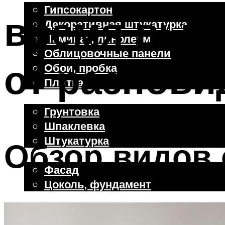
Гипсокартон
время выс
Декоративная штукатурка
Ламинат, линолеум
Облицовочные панели
от разнови
Обои, пробка
Плитка
Отделочные работы
Грунтовка
Шпаклевка
Штукатурка
Обзор видов 
Внешняя отделка
Фасад
Цоколь, фундамент
Меню