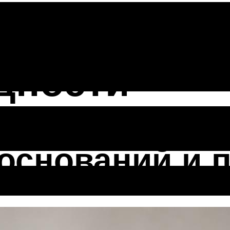
ыхания в з
дности
оснований и 