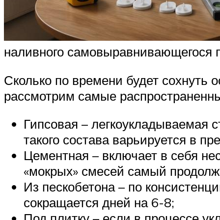
наливного самовыравнивающегося 
Сколько по времени будет сохнуть о
рассмотрим самые распространенны
Гипсовая – легкоукладываемая с
такого состава варьируется в пре
Цементная – включает в себя не
«мокрых» смесей самый продолж
Из пескобетона – по консистенц
сокращается дней на 6-8;
Под плитку – если в процессе у