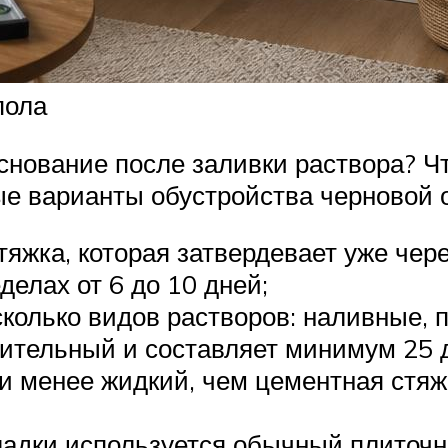
пола
снование после заливки раствора? Ч
е варианты обустройства черновой 
тяжка, которая затвердевает уже чер
делах от 6 до 10 дней;
сколько видов растворов: наливные, 
ительный и составляет минимум 25 
ии менее жидкий, чем цементная стяж
кладки используется обычный плиточ