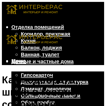
Отделка помещений
Коридор, прихожая
Кухня
Балкон, лоджия
Ванная, туалет
Меню
Дачные и частные дома
Отделочные материалы
Гипсокартон
Как подобрать
Декоративная штукатурка
Ламинат, линолеум
шкаф в гостиную в
Облицовочные панели
современном стиле:
Обои, пробка