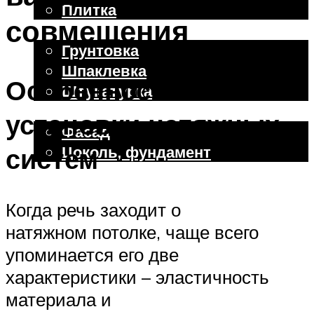
Плитка
совмещения
Отделочные работы
Грунтовка
Шпаклевка
Особенность
Штукатурка
Внешняя отделка
установки натяжных
Фасад
Цоколь, фундамент
систем
Меню
Когда речь заходит о
натяжном потолке, чаще всего
упоминается его две
характеристики – эластичность
материала и