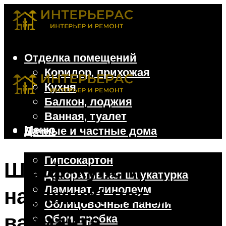
Отделка помещений
Коридор, прихожая
Кухня
Балкон, лоджия
Ванная, туалет
Меню
Дачные и частные дома
Отделочные материалы
Гипсокартон
Шкаф-купе и
Декоративная штукатурка
Ламинат, линолеум
натяжной потолок: 3
Облицовочные панели
варианта
Обои, пробка