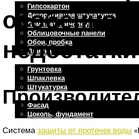
Гипсокартон
особенност
Декоративная штукатурка
Ламинат, линолеум
Облицовочные панели
недостатки
Обои, пробка
Плитка
Отделочные работы
Грунтовка
Шпаклевка
Штукатурка
Производите
Внешняя отделка
Фасад
Цоколь, фундамент
Система
защиты от протечек воды
«
Меню