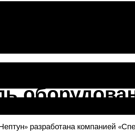
и, достоинс
ль оборудова
Нептун» разработана компанией «Спе