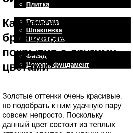
Плитка
Отделочные работы
Как комбинировать
Грунтовка
Шпаклевка
бронзовые настенные
Штукатурка
Внешняя отделка
покрытия с другими
Фасад
цветами
Цоколь, фундамент
Меню
Золотые оттенки очень красивые,
но подобрать к ним удачную пару
совсем непросто. Поскольку
данный цвет состоит из теплых