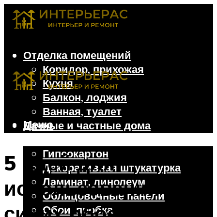
Отделка помещений
Коридор, прихожая
Кухня
Балкон, лоджия
Ванная, туалет
Меню
Дачные и частные дома
Отделочные материалы
Гипсокартон
5 идей для
Декоративная штукатурка
Ламинат, линолеум
использования
Облицовочные панели
синих обоев
Обои, пробка