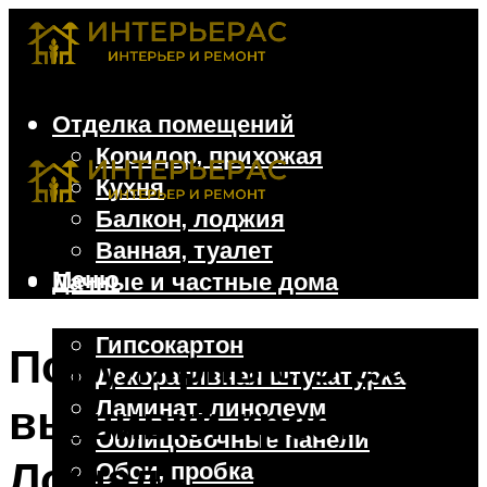
Отделка помещений
Коридор, прихожая
Кухня
Балкон, лоджия
Ванная, туалет
Меню
Дачные и частные дома
Отделочные материалы
Гипсокартон
Популярные 5 схем
Декоративная штукатурка
Ламинат, линолеум
вышивки крестом –
Облицовочные панели
Лошадь
Обои, пробка