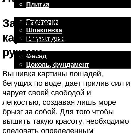
Плитка
Отделочные работы
Завораживающая
Грунтовка
Шпаклевка
картина своими
Штукатурка
Внешняя отделка
руками
Фасад
Цоколь, фундамент
Вышивка картины лошадей,
бегущих по воде, дает прилив сил и
Меню
чарует своей свободой и
легкостью, создавая лишь море
брызг за собой. Для того чтобы
вышить такую красоту, необходимо
следовать определенным