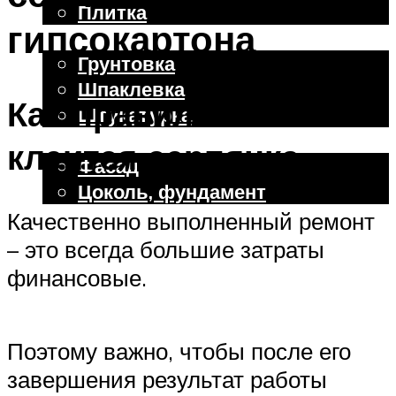
Плитка
гипсокартона
Отделочные работы
Грунтовка
Шпаклевка
Как правильно
Штукатурка
Внешняя отделка
клеится серпянка
Фасад
Цоколь, фундамент
Качественно выполненный ремонт
– это всегда большие затраты
Меню
финансовые.
Поэтому важно, чтобы после его
завершения результат работы