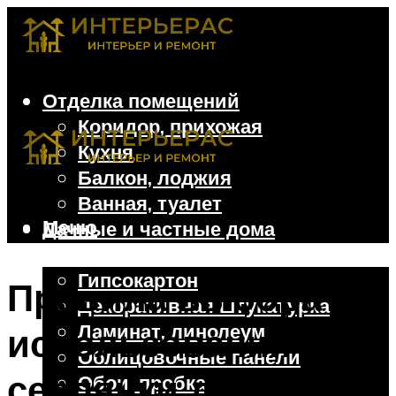
Отделка помещений
Коридор, прихожая
Кухня
Балкон, лоджия
Ванная, туалет
Меню
Дачные и частные дома
Отделочные материалы
Гипсокартон
Правила выбора и
Декоративная штукатурка
Ламинат, линолеум
использования
Облицовочные панели
серпянки для
Обои, пробка