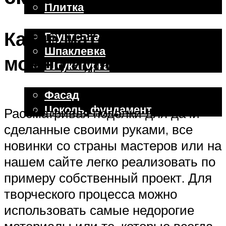
Плитка
Отделочные работы
Какие материалы
Грунтовка
Шпаклевка
можно использовать
Штукатурка
Внешняя отделка
Фасад
Цоколь, фундамент
Рассматривая поделки для дачи
сделанные своими руками, все
Меню
новинки со страны мастеров или на
нашем сайте легко реализовать по
примеру собственный проект. Для
творческого процесса можно
использовать самые недорогие
материалы или те, которые всегда