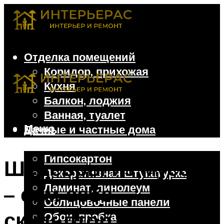
Отделка помещений
Коридор, прихожая
Кухня
Балкон, лоджия
Ванная, туалет
Меню
Дачные и частные дома
Отделочные материалы
Гипсокартон
Шедевры из мусора
Декоративная штукатурка
Ламинат, линолеум
– сам себе
Облицовочные панели
скульптор на даче
Обои, пробка