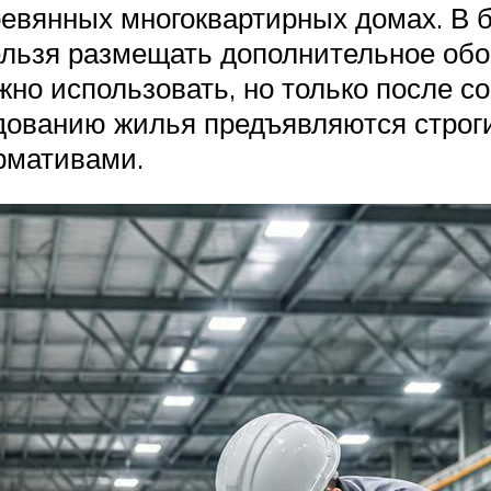
евянных многоквартирных домах. В 
ельзя размещать дополнительное обо
жно использовать, но только после 
дованию жилья предъявляются строг
рмативами.