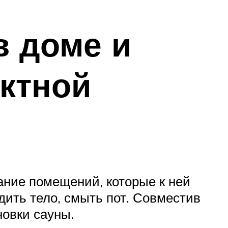
в доме и
актной
ание помещений, которые к ней
дить тело, смыть пот. Совместив
новки сауны.