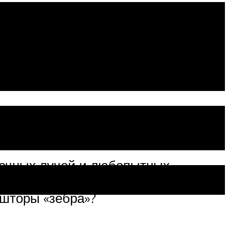
йне
нечных лучей и любопытных
т на всю атмосферу комнаты,
 шторы «зебра»?