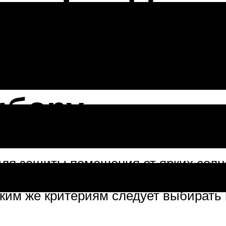
ние в диза
ыбору
для защиты помещения от ярких сол
ерьера. Правильные занавески влияю
ким же критериям следует выбирать