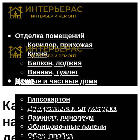
Отделка помещений
Коридор, прихожая
Кухня
Балкон, лоджия
Ванная, туалет
Меню
Дачные и частные дома
Отделочные материалы
Гипсокартон
Как сделать резные
Декоративная штукатурка
Ламинат, линолеум
наличники на окна в
Облицовочные панели
деревянном доме
Обои, пробка