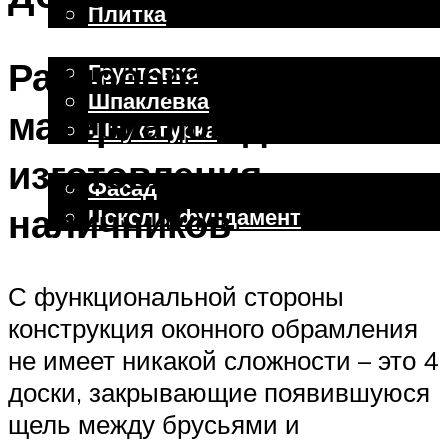
Плитка
Отделочные работы
Разнообразие
Грунтовка
Шпаклевка
материалов для
Штукатурка
Внешняя отделка
изготовления
Фасад
наличников
Цоколь, фундамент
Меню
С функциональной стороны
конструкция оконного обрамления
не имеет никакой сложности – это 4
доски, закрывающие появившуюся
щель между брусьями и