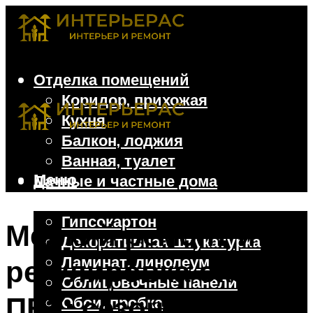
Отделка помещений
Коридор, прихожая
Кухня
Балкон, лоджия
Ванная, туалет
Меню
Дачные и частные дома
Отделочные материалы
Гипсокартон
Мелкий ремонт и
Декоративная штукатурка
Ламинат, линолеум
регулировка окон из
Облицовочные панели
ПВХ: сезонные и в
Обои, пробка