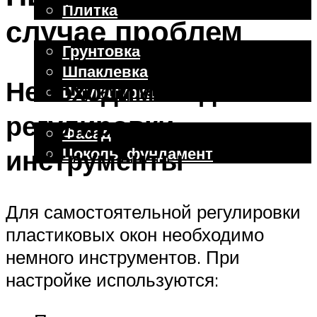
Плитка
случае проблем
Отделочные работы
Грунтовка
Шпаклевка
Необходимые для
Штукатурка
Внешняя отделка
регулировки
Фасад
Цоколь, фундамент
инструменты
Меню
Для самостоятельной регулировки
пластиковых окон необходимо
немного инструментов. При
настройке используются: