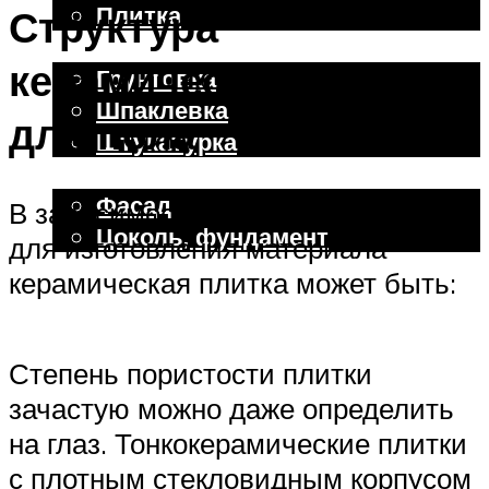
Плитка
Структура
Отделочные работы
керамической плитки
Грунтовка
Шпаклевка
для пола
Штукатурка
Внешняя отделка
Фасад
В зависимости от применяемого
Цоколь, фундамент
для изготовления материала
керамическая плитка может быть:
Меню
Степень пористости плитки
зачастую можно даже определить
на глаз. Тонкокерамические плитки
с плотным стекловидным корпусом