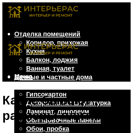
Отделка помещений
Коридор, прихожая
Кухня
Балкон, лоджия
Ванная, туалет
Меню
Дачные и частные дома
Отделочные материалы
Гипсокартон
Какие бывают
Декоративная штукатурка
Ламинат, линолеум
размеры плитки
Облицовочные панели
Обои, пробка