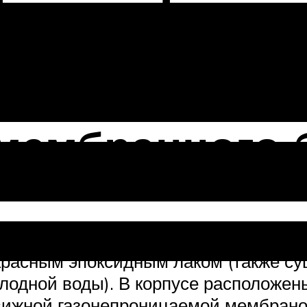
ния: 5 рек
мембранного 
я отопления представляет собой ге
расным эпоксидным лаком (также су
лодной воды). В корпусе расположены
движной газонепроницаемой мембрано