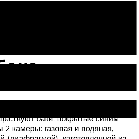
омендаций
бака
рметичный стальной корпус
ществуют баки, покрытые синим
 2 камеры: газовая и водяная,
й (диафрагмой), изготовленной из