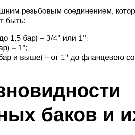
ешним резьбовым соединением, котор
т быть:
о 1,5 бар) – 3/4″ или 1″;
р) – 1″;
 бар и выше) – от 1″ до фланцевого с
зновидности
ных баков и и