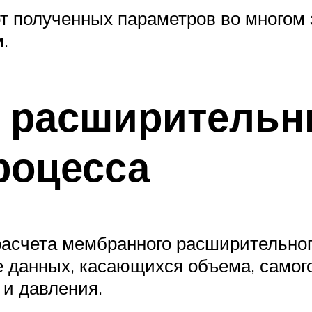
 от полученных параметров во много
.
ь расширительн
роцесса
расчета мембранного расширительног
е данных, касающихся объема, самог
 и давления.