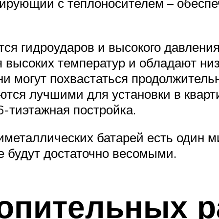
тирующий с теплоносителем – обеспе
ся гидроударов и высокого давления
я высоких температур и обладают ни
ни могут похвастаться продолжител
тся лучшими для установки в кварти
6-тиэтажная постройка.
иметаллических батарей есть один ми
е будут достаточно весомыми.
топительных р