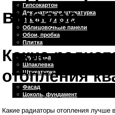
Гипсокартон
выбора
Декоративная штукатурка
Ламинат, линолеум
Облицовочные панели
Обои, пробка
Плитка
Какие радиа
Отделочные работы
Грунтовка
Шпаклевка
отопления к
Штукатурка
Внешняя отделка
Фасад
Цоколь, фундамент
Какие радиаторы отопления лучше 
Меню