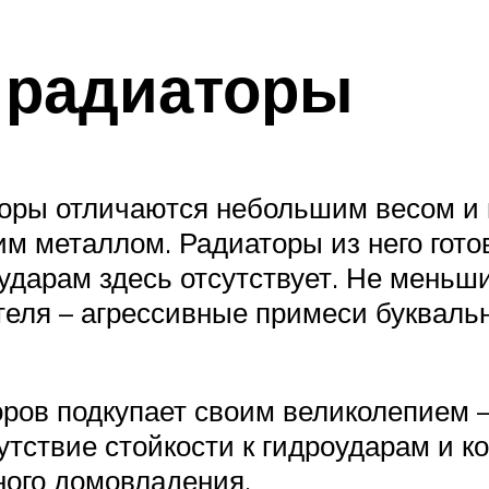
радиаторы
ы отличаются небольшим весом и в
м металлом. Радиаторы из него гот
оударам здесь отсутствует. Не мень
теля – агрессивные примеси букваль
в подкупает своим великолепием – 
утствие стойкости к гидроударам и ко
ного домовладения.