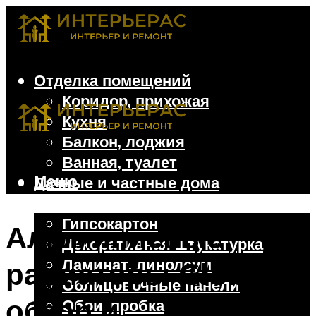
Отделка помещений
Коридор, прихожая
Кухня
Балкон, лоджия
Ванная, туалет
Меню
Дачные и частные дома
Отделочные материалы
Гипсокартон
Алюминиевые
Декоративная штукатурка
Ламинат, линолеум
радиаторы Global:
Облицовочные панели
обзор и
Обои, пробка