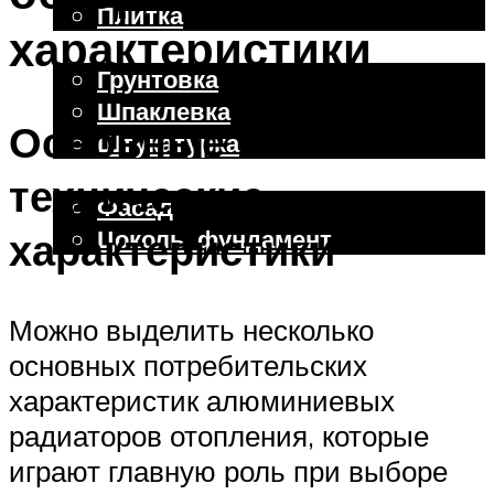
Плитка
характеристики
Отделочные работы
Грунтовка
Шпаклевка
Основные
Штукатурка
Внешняя отделка
технические
Фасад
Цоколь, фундамент
характеристики
Меню
Можно выделить несколько
основных потребительских
характеристик алюминиевых
радиаторов отопления, которые
играют главную роль при выборе