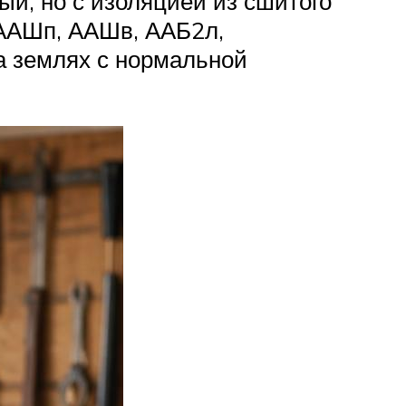
й, но с изоляцией из сшитого
 ААШп, ААШв, ААБ2л,
а землях с нормальной