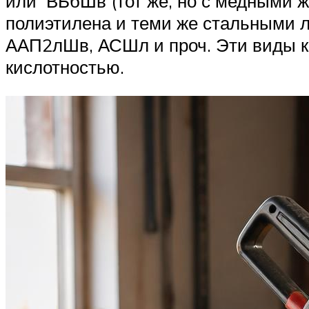
или ВБбШв (тот же, но с медными 
полиэтилена и теми же стальными 
ААП2лШв, АСШл и проч. Эти виды к
кислотностью.