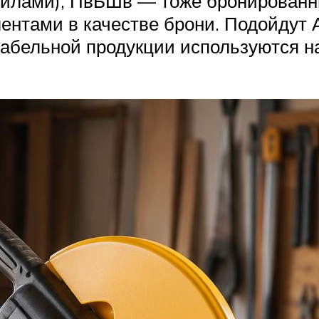
жилами), ПвБШв — тоже бронированны
лентами в качестве брони. Подойдут
абельной продукции используются н