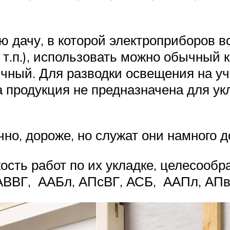
дачу, в которой электроприборов все
 т.п.), использовать можно обычный к
ичный. Для разводки освещения на у
та продукция не предназначена для у
чно, дороже, но служат они намного 
ость работ по их укладке, целесооб
АВВГ, ААБл, АПсВГ, АСБ, ААПл, АПв