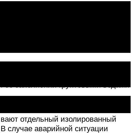
ко бронированный.
ри ее заполнении грунтовыми водами
аивают отдельный изолированный
 В случае аварийной ситуации