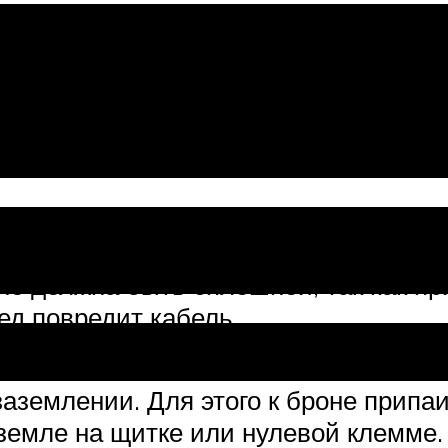
ения
ва в частном доме должен быть толь
не должна быть сплошной, так как п
д повредит кабель.
заземлении. Для этого к броне прип
 земле на щитке или нулевой клемме.