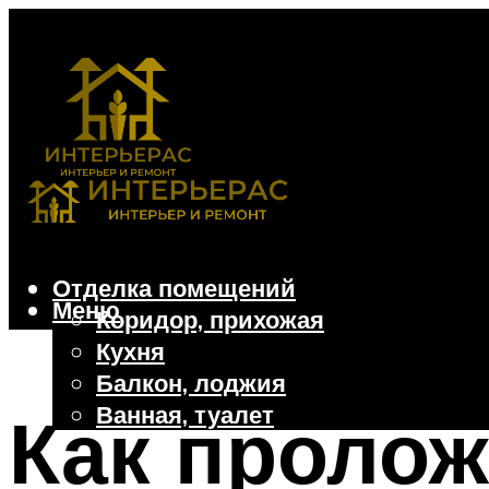
Отделка помещений
Меню
Коридор, прихожая
Кухня
Балкон, лоджия
Ванная, туалет
Как пролож
Дачные и частные дома
Отделочные материалы