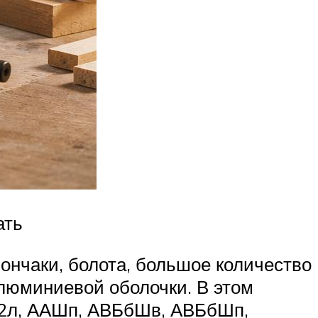
ать
ончаки, болота, большое количество
люминиевой оболочки. В этом
П2л, ААШп, АВБбШв, АВБбШп,