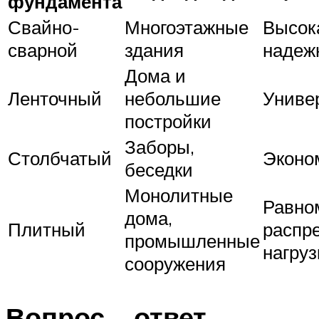
фундамента
Свайно-
Многоэтажные
Высок
сварной
здания
надеж
Дома и
Ленточный
небольшие
Униве
постройки
Заборы,
Столбчатый
Эконо
беседки
Монолитные
Равно
дома,
Плитный
распр
промышленные
нагруз
сооружения
Вопрос – ответ