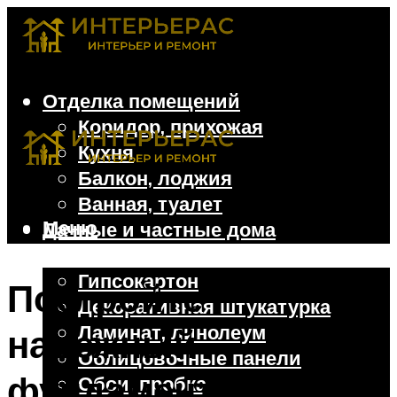
Отделка помещений
Коридор, прихожая
Кухня
Балкон, лоджия
Ванная, туалет
Меню
Дачные и частные дома
Отделочные материалы
Гипсокартон
Постройте
Декоративная штукатурка
Ламинат, линолеум
надежный
Облицовочные панели
фундамент: советы
Обои, пробка