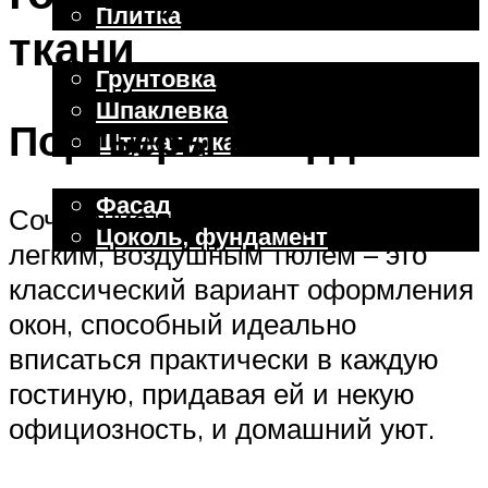
Плитка
ткани
Отделочные работы
Грунтовка
Шпаклевка
Портьеры и гардины
Штукатурка
Внешняя отделка
Фасад
Сочетание плотных портьер с
Цоколь, фундамент
легким, воздушным тюлем – это
классический вариант оформления
Меню
окон, способный идеально
вписаться практически в каждую
гостиную, придавая ей и некую
официозность, и домашний уют.