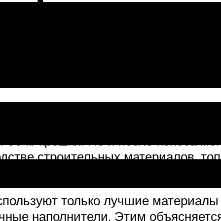
зготовления
еработки изношенных шин. На данны
700 кг крошки. Но и после износа мо
одстве строительных материалов, топ
используют только лучшие материалы
чные наполнители. Этим объясняется