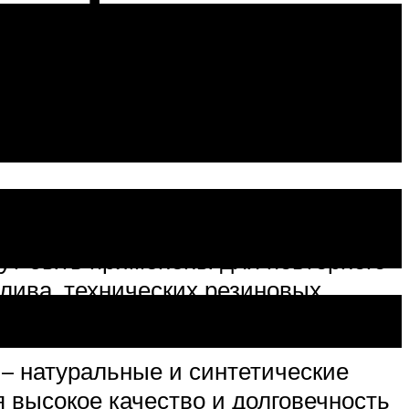
й момент технология позволяет
гут быть применены для повторного
лива, технических резиновых
 – натуральные и синтетические
 высокое качество и долговечность