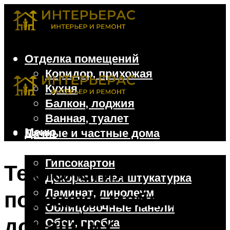
Отделка помещений
Коридор, прихожая
Кухня
Балкон, лоджия
Ванная, туалет
Меню
Дачные и частные дома
Отделочные материалы
Гипсокартон
Технология
Декоративная штукатурка
Ламинат, линолеум
покраски мебели в
Облицовочные панели
домашних условиях
Обои, пробка