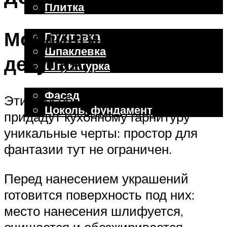
Плитка
Отделочные работы
Молдинги, накладки и
Грунтовка
Шпаклевка
декупаж
Штукатурка
Внешняя отделка
Фасад
Эти способы реставрации
Цоколь, фундамент
придадут кухонному гарнитуру
уникальные черты: простор для
Меню
фантазии тут не ограничен.
Перед нанесением украшений
готовится поверхность под них:
место нанесения шлифуется,
очищается и обезжиривается.