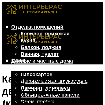
Отделка помещений
Коридор, прихожая
Кухня
Балкон, лоджия
Ванная, туалет
Меню
Дачные и частные дома
Отделочные материалы
Гипсокартон
Как поклеить обои
Декоративная штукатурка
Ламинат, линолеум
двух видов
Облицовочные панели
(комбинирование)
Обои, пробка