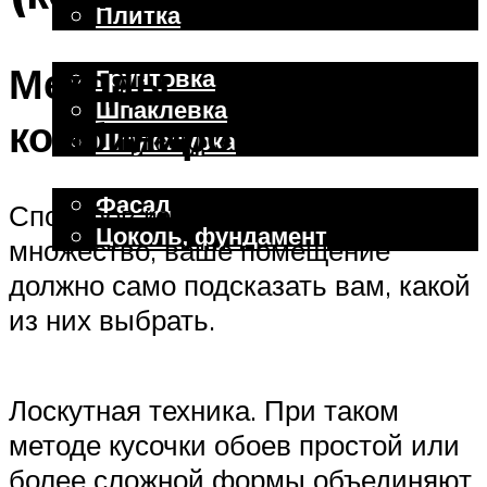
Плитка
Отделочные работы
Методы
Грунтовка
Шпаклевка
комбинирования
Штукатурка
Внешняя отделка
Фасад
Способов комбинирования обоев
Цоколь, фундамент
множество, ваше помещение
должно само подсказать вам, какой
Меню
из них выбрать.
Лоскутная техника. При таком
методе кусочки обоев простой или
более сложной формы объединяют