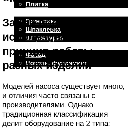
Плитка
Отделочные работы
Забор воды:
Грунтовка
Шпаклевка
использование и
Штукатурка
Внешняя отделка
принцип работы
Фасад
разных изделий
Цоколь, фундамент
Меню
Моделей насоса существует много,
и отличия часто связаны с
производителями. Однако
традиционная классификация
делит оборудование на 2 типа: