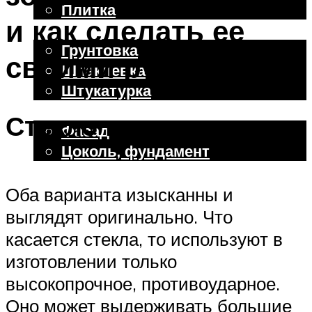
Плитка
и как сделать ее
Отделочные работы
Грунтовка
своими руками
Шпаклевка
Штукатурка
Внешняя отделка
Стекло и керамика
Фасад
Цоколь, фундамент
Оба варианта изысканны и
Меню
выглядят оригинально. Что
касается стекла, то используют в
изготовлении только
высокопрочное, противоударное.
Оно может выдерживать большие