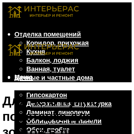
Отделка помещений
Коридор, прихожая
Кухня
Балкон, лоджия
Ванная, туалет
Меню
Дачные и частные дома
Отделочные материалы
Гипсокартон
Для чего нужна
Декоративная штукатурка
Ламинат, линолеум
подставка для
Облицовочные панели
зонтов в прихожую
Обои, пробка