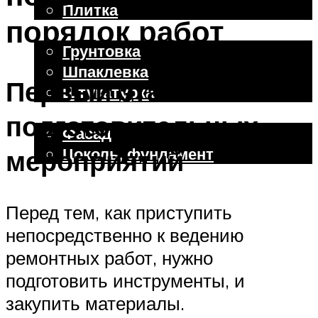
Плитка
порядок работ
Отделочные работы
Грунтовка
Шпаклевка
Первый этап
Штукатурка
Внешняя отделка
подготовительных
Фасад
Цоколь, фундамент
мероприятий
Меню
Перед тем, как приступить
непосредственно к ведению
ремонтных работ, нужно
подготовить инструменты, и
закупить материалы.