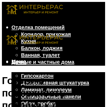
Отделка помещений
Коридор, прихожая
Кухня
Балкон, лоджия
Ванная, туалет
Меню
Дачные и частные дома
Отделочные материалы
Гипсокартон
Готовим
Декоративная штукатурка
Ламинат, линолеум
поверхность
Облицовочные панели
потолка к окраске:
Обои, пробка