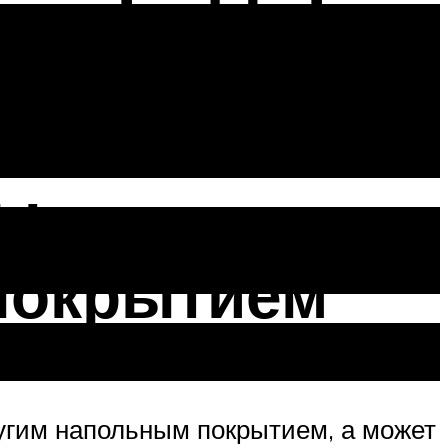
ание
бы
покрытием
ругим напольным покрытием, а может