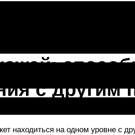
атить вним
хожей: спосо
ния с другим 
жет находиться на одном уровне с д