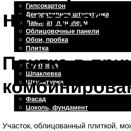
Гипсокартон
на что обр
Декоративная штукатурка
Ламинат, линолеум
Облицовочные панели
Обои, пробка
Плитка
Плитка в при
Отделочные работы
Грунтовка
Шпаклевка
комбинирова
Штукатурка
Внешняя отделка
Фасад
Цоколь, фундамент
Участок, облицованный плиткой, мо
Меню