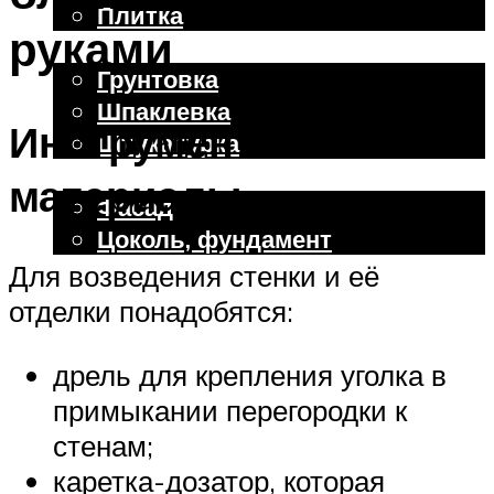
Плитка
руками
Отделочные работы
Грунтовка
Шпаклевка
Инструменты и
Штукатурка
Внешняя отделка
материалы
Фасад
Цоколь, фундамент
Для возведения стенки и её
отделки понадобятся:
Меню
дрель для крепления уголка в
примыкании перегородки к
стенам;
каретка-дозатор, которая