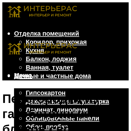
Отделка помещений
Коридор, прихожая
Кухня
Балкон, лоджия
Ванная, туалет
Меню
Дачные и частные дома
Отделочные материалы
Гипсокартон
Перегородки из
Декоративная штукатурка
Ламинат, линолеум
газобетонных
Облицовочные панели
блоков своими
Обои, пробка