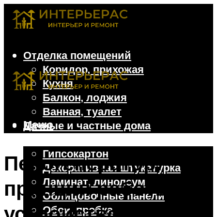
Отделка помещений
Коридор, прихожая
Кухня
Балкон, лоджия
Ванная, туалет
Меню
Дачные и частные дома
Отделочные материалы
Гипсокартон
Пеногенератор:
Декоративная штукатурка
Ламинат, линолеум
принцип работы и
Облицовочные панели
устройство,
Обои, пробка