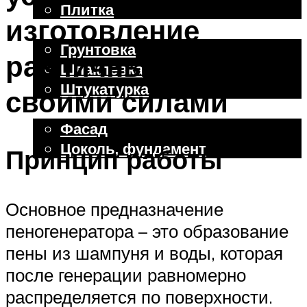
Плитка
изготовление
Отделочные работы
Грунтовка
различных видов
Шпаклевка
Штукатурка
своими силами
Внешняя отделка
Фасад
Цоколь, фундамент
Принцип работы
Меню
Основное предназначение
пеногенератора – это образование
пены из шампуня и воды, которая
после генерации равномерно
распределяется по поверхности.