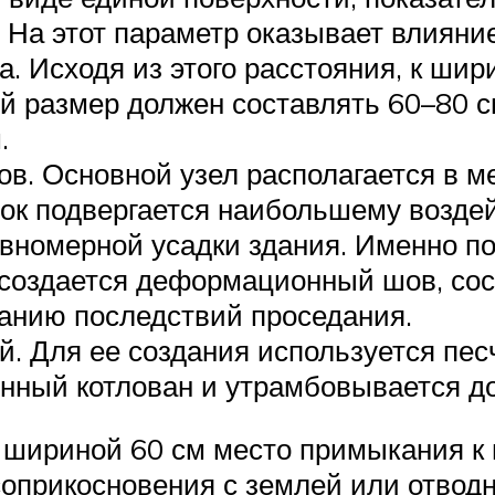
На этот параметр оказывает влияние
а. Исходя из этого расстояния, к ши
 размер должен составлять 60–80 см
.
в. Основной узел располагается в м
ток подвергается наибольшему воздей
авномерной усадки здания. Именно п
создается деформационный шов, сос
анию последствий проседания.
й. Для ее создания используется пес
енный котлован и утрамбовывается 
 шириной 60 см место примыкания к
 соприкосновения с землей или отвод