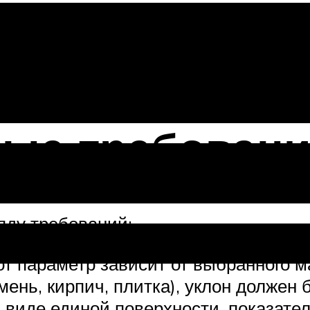
шаговая ин
ые требовани
яду требований:
т параметр зависит от выбранного ма
мень, кирпич, плитка), уклон должен
виде единой поверхности, показател