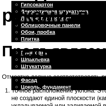
Гипсокартон
руками: по
Декоративная штукатурка
Ламинат, линолеум
Облицовочные панели
Обои, пробка
Плитка
Предъявляем
Отделочные работы
Грунтовка
Шпаклевка
Штукатурка
Внешняя отделка
Отмостка должна соответствовать р
Фасад
Цоколь, фундамент
Точное расположение уклона. Это
не создают единой плоскости (ка
Меню
укладываемой или заливаемой в 