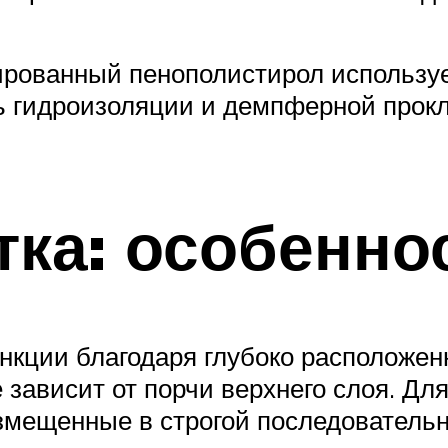
ированный пенополистирол использует
ль гидроизоляции и демпферной про
тка: особенно
ункции благодаря глубоко располож
е зависит от порчи верхнего слоя. Д
азмещенные в строгой последовательн