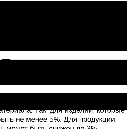
струкция
я
териала. Так, для изделий, которые
 быть не менее 5%. Для продукции,
ь может быть снижен до 3%.