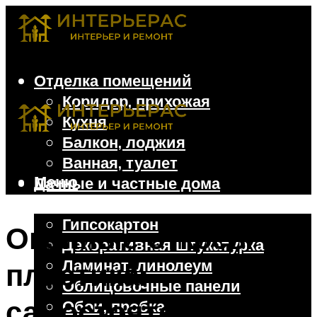
Отделка помещений
Коридор, прихожая
Кухня
Балкон, лоджия
Ванная, туалет
Меню
Дачные и частные дома
Отделочные материалы
Гипсокартон
Оконные откосы из
Декоративная штукатурка
Ламинат, линолеум
пластика:
Облицовочные панели
самостоятельная
Обои, пробка