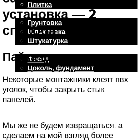
Плитка
установка — 2
Отделочные работы
Грунтовка
способа
Шпаклевка
Штукатурка
Внешняя отделка
Пайка швов
Фасад
Цоколь, фундамент
Некоторые монтажники клеят пвх
уголок, чтобы закрыть стык
Меню
панелей.
Мы же не будем извращаться, а
сделаем на мой взгляд более