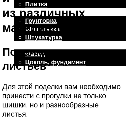
Плитка
из различных
Отделочные работы
Грунтовка
материалов
Шпаклевка
Штукатурка
Внешняя отделка
Поделки из шишек и
Фасад
Цоколь, фундамент
листьев
Меню
Для этой поделки вам необходимо
принести с прогулки не только
шишки, но и разнообразные
листья.