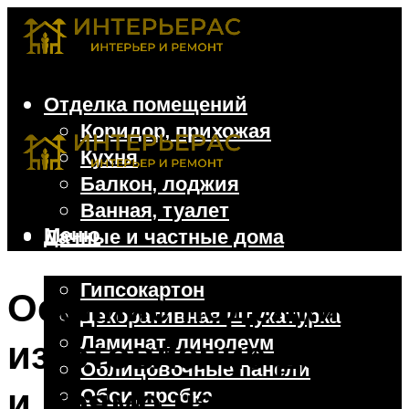
Отделка помещений
Коридор, прихожая
Кухня
Балкон, лоджия
Ванная, туалет
Меню
Дачные и частные дома
Отделочные материалы
Гипсокартон
Осенние поделки:
Декоративная штукатурка
Ламинат, линолеум
изготовление дома
Облицовочные панели
и прямо на прогулке
Обои, пробка