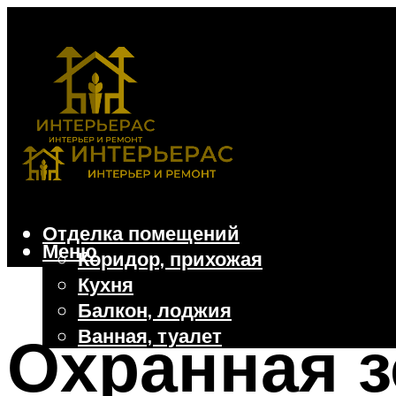
Отделка помещений
Меню
Коридор, прихожая
Кухня
Балкон, лоджия
Ванная, туалет
Охранная з
Дачные и частные дома
Отделочные материалы