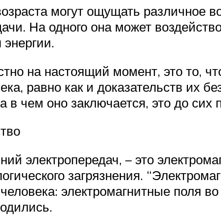
 возраста могут ощущать различное 
чи. На одного она может воздействов
 энергии.
тно на настоящий момент, это то, чт
ка, равно как и доказательств их без
 в чем оно заключается, это до сих п
ство
иний электропередач, – это электром
логического загрязнения. “Электромаг
человека: электромагнитные поля во
ходились.