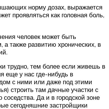
евышающих норму дозах, выражается
ет проявляться как головная боль,
чения человек может быть
 а также развитию хронических, в
ий.
ки трудно, тем более если живешь в
ня еще у нас где-нибудь в
дом с ними или даже под этими
ья) строить там дачные участки с
соседства. Да и в городской зоне
орые сегодняшние застройщики