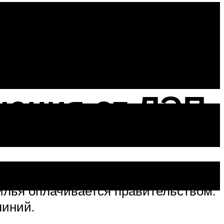
чения от ЛЭП
 линий обладают правом
илья оплачивается правительством.
линий.