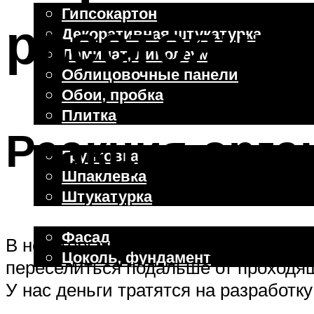
Гипсокартон
расстояние
Декоративная штукатурка
Ламинат, линолеум
Облицовочные панели
Обои, пробка
Плитка
Реакция орга
Отделочные работы
Грунтовка
Шпаклевка
Штукатурка
Внешняя отделка
Фасад
В некоторых странах люди, весьма 
Цоколь, фундамент
переселиться подальше от проходящ
У нас деньги тратятся на разработк
Меню