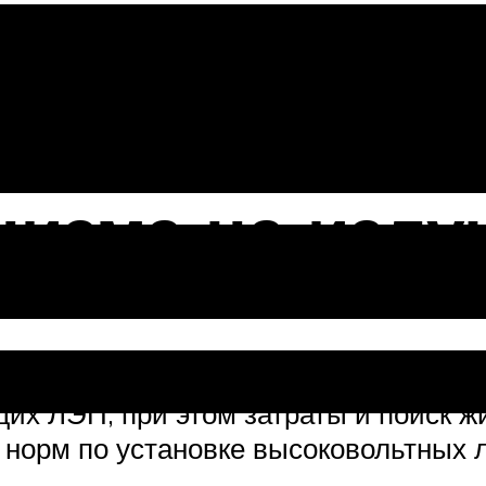
 от ЛЭП
низма на излу
чуткие к излучениям высоковольтных
их ЛЭП, при этом затраты и поиск ж
у норм по установке высоковольтных 