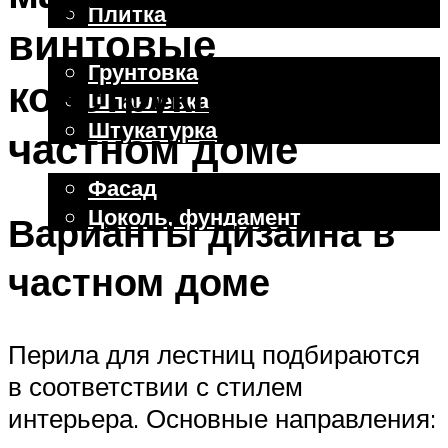
Плитка
винтовые
Отделочные работы
Грунтовка
конструкции в
Шпаклевка
Штукатурка
частном доме
Внешняя отделка
Фасад
Цоколь, фундамент
Варианты дизайна в
частном доме
Меню
Перила для лестниц подбираются
в соответствии с стилем
интерьера. Основные направления: