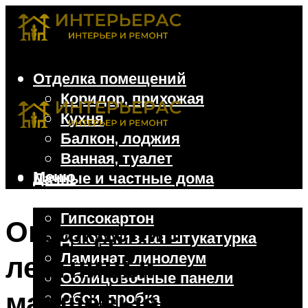
Отделка помещений
Коридор, прихожая
Кухня
Балкон, лоджия
Ванная, туалет
Меню
Дачные и частные дома
Отделочные материалы
Гипсокартон
Ограждение
Декоративная штукатурка
Ламинат, линолеум
лестницы:
Облицовочные панели
маршевые и
Обои, пробка