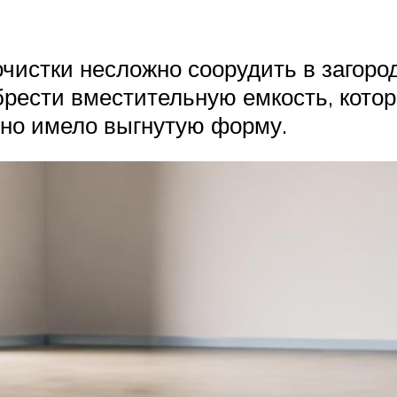
истки несложно соорудить в загоро
обрести вместительную емкость, кото
дно имело выгнутую форму.