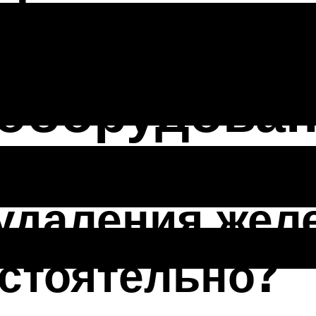
 необходимо
 оборудова
удаления желе
стоятельно?