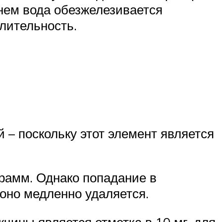
 нем вода обезжелезивается
лительность.
 – поскольку этот элемент является
грамм. Однако попадание в
 оно медленно удаляется.
чины является отметка в 10 мг, для