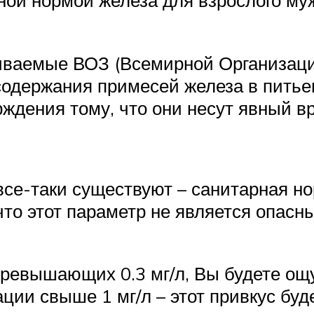
иваемые ВОЗ (Всемирной Организаци
одержания примесей железа в питьев
рждения тому, что они несут явный в
се-таки существуют – санитарная н
 что этот параметр не является опасн
 превышающих 0.3 мг/л, Вы будете о
ции свыше 1 мг/л – этот привкус буд