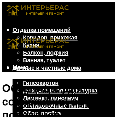
Отделка помещений
Коридор, прихожая
Кухня
Балкон, лоджия
Ванная, туалет
Меню
Дачные и частные дома
Отделочные материалы
Гипсокартон
Обувница: для
Декоративная штукатурка
Ламинат, линолеум
содержания обуви
Облицовочные панели
повседневной,
Обои, пробка