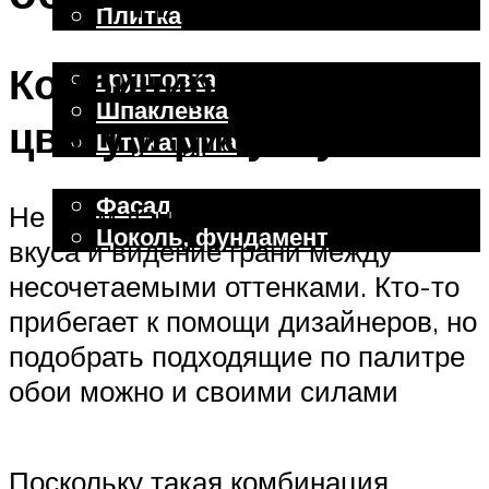
Плитка
Отделочные работы
Комбинирование по
Грунтовка
Шпаклевка
цвету и рисунку
Штукатурка
Внешняя отделка
Фасад
Не всем дано наличие тонкого
Цоколь, фундамент
вкуса и видение грани между
несочетаемыми оттенками. Кто-то
Меню
прибегает к помощи дизайнеров, но
подобрать подходящие по палитре
обои можно и своими силами
Поскольку такая комбинация