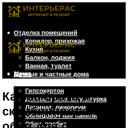
Отделка помещений
Коридор, прихожая
Кухня
Балкон, лоджия
Ванная, туалет
Меню
Дачные и частные дома
Отделочные материалы
Гипсокартон
Как выбрать и
Декоративная штукатурка
Ламинат, линолеум
скомбинировать
Облицовочные панели
обои для спальни
Обои, пробка